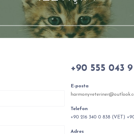
+90 555 043 9
E-posta
harmonyveteriner@outlook.
Telefon
+90 216 340 0 838 (VET) +9
Adres