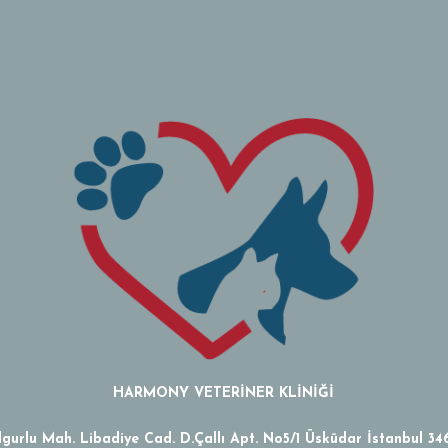
HARMONY VETERİNER KLİNİĞİ
lgurlu Mah. Libadiye Cad. D.Çallı Apt. No5/1 Üsküdar İstanbul 34