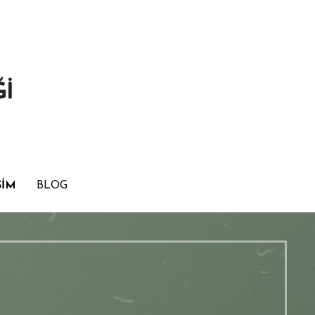
Ğİ
ŞİM
BLOG